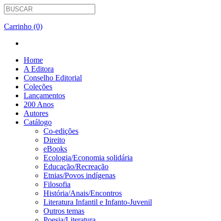
Carrinho (0)
Home
A Editora
Conselho Editorial
Coleções
Lançamentos
200 Anos
Autores
Catálogo
Co-edições
Direito
eBooks
Ecologia/Economia solidária
Educação/Recreação
Etnias/Povos indígenas
Filosofia
História/Anais/Encontros
Literatura Infantil e Infanto-Juvenil
Outros temas
Poesia/Literatura