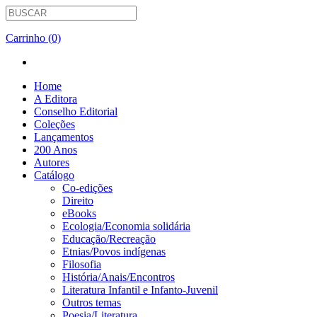
Carrinho (0)
Home
A Editora
Conselho Editorial
Coleções
Lançamentos
200 Anos
Autores
Catálogo
Co-edições
Direito
eBooks
Ecologia/Economia solidária
Educação/Recreação
Etnias/Povos indígenas
Filosofia
História/Anais/Encontros
Literatura Infantil e Infanto-Juvenil
Outros temas
Poesia/Literatura