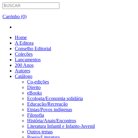
Carrinho (0)
Home
A Editora
Conselho Editorial
Coleções
Lançamentos
200 Anos
Autores
Catálogo
Co-edições
Direito
eBooks
Ecologia/Economia solidária
Educação/Recreação
Etnias/Povos indígenas
Filosofia
História/Anais/Encontros
Literatura Infantil e Infanto-Juvenil
Outros temas
Poesia/Literatura