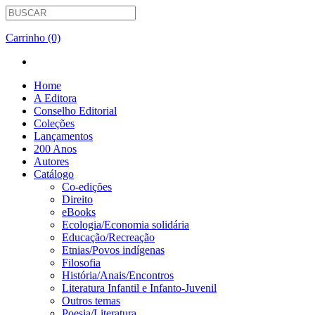
Carrinho (0)
Home
A Editora
Conselho Editorial
Coleções
Lançamentos
200 Anos
Autores
Catálogo
Co-edições
Direito
eBooks
Ecologia/Economia solidária
Educação/Recreação
Etnias/Povos indígenas
Filosofia
História/Anais/Encontros
Literatura Infantil e Infanto-Juvenil
Outros temas
Poesia/Literatura