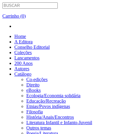
Carrinho (0)
Home
A Editora
Conselho Editorial
Coleções
Lançamentos
200 Anos
Autores
Catálogo
Co-edições
Direito
eBooks
Ecologia/Economia solidária
Educação/Recreação
Etnias/Povos indígenas
Filosofia
História/Anais/Encontros
Literatura Infantil e Infanto-Juvenil
Outros temas
Poesia/Literatura