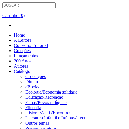
Carrinho (0)
Home
A Editora
Conselho Editorial
Coleções
Lançamentos
200 Anos
Autores
Catálogo
Co-edições
Direito
eBooks
Ecologia/Economia solidária
Educação/Recreação
Etnias/Povos indígenas
Filosofia
História/Anais/Encontros
Literatura Infantil e Infanto-Juvenil
Outros temas
Poesia/Literatura