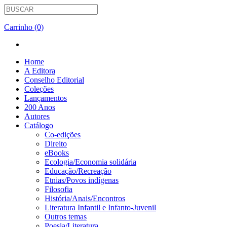
Carrinho (0)
Home
A Editora
Conselho Editorial
Coleções
Lançamentos
200 Anos
Autores
Catálogo
Co-edições
Direito
eBooks
Ecologia/Economia solidária
Educação/Recreação
Etnias/Povos indígenas
Filosofia
História/Anais/Encontros
Literatura Infantil e Infanto-Juvenil
Outros temas
Poesia/Literatura