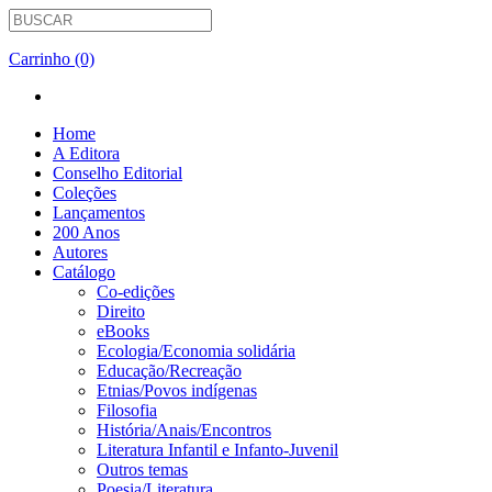
Carrinho (0)
Home
A Editora
Conselho Editorial
Coleções
Lançamentos
200 Anos
Autores
Catálogo
Co-edições
Direito
eBooks
Ecologia/Economia solidária
Educação/Recreação
Etnias/Povos indígenas
Filosofia
História/Anais/Encontros
Literatura Infantil e Infanto-Juvenil
Outros temas
Poesia/Literatura