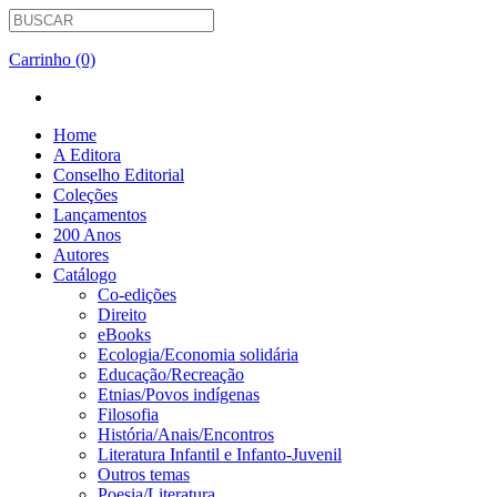
Carrinho (0)
Home
A Editora
Conselho Editorial
Coleções
Lançamentos
200 Anos
Autores
Catálogo
Co-edições
Direito
eBooks
Ecologia/Economia solidária
Educação/Recreação
Etnias/Povos indígenas
Filosofia
História/Anais/Encontros
Literatura Infantil e Infanto-Juvenil
Outros temas
Poesia/Literatura