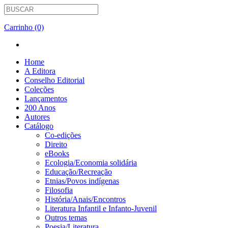
Carrinho (0)
Home
A Editora
Conselho Editorial
Coleções
Lançamentos
200 Anos
Autores
Catálogo
Co-edições
Direito
eBooks
Ecologia/Economia solidária
Educação/Recreação
Etnias/Povos indígenas
Filosofia
História/Anais/Encontros
Literatura Infantil e Infanto-Juvenil
Outros temas
Poesia/Literatura