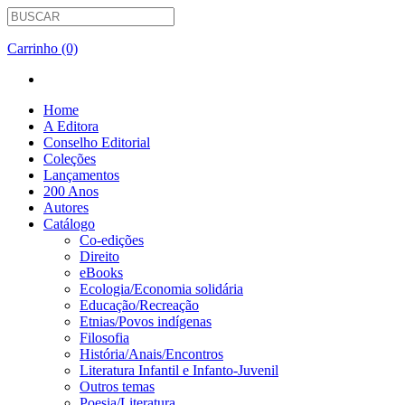
Carrinho (0)
Home
A Editora
Conselho Editorial
Coleções
Lançamentos
200 Anos
Autores
Catálogo
Co-edições
Direito
eBooks
Ecologia/Economia solidária
Educação/Recreação
Etnias/Povos indígenas
Filosofia
História/Anais/Encontros
Literatura Infantil e Infanto-Juvenil
Outros temas
Poesia/Literatura