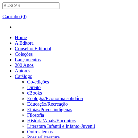
Carrinho (0)
Home
A Editora
Conselho Editorial
Coleções
Lançamentos
200 Anos
Autores
Catálogo
Co-edições
Direito
eBooks
Ecologia/Economia solidária
Educação/Recreação
Etnias/Povos indígenas
Filosofia
História/Anais/Encontros
Literatura Infantil e Infanto-Juvenil
Outros temas
Poesia/Literatura