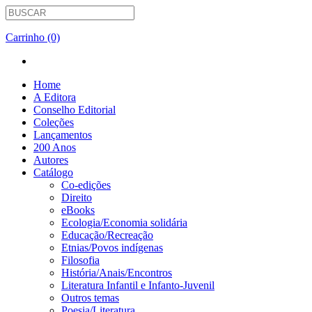
Carrinho (0)
Home
A Editora
Conselho Editorial
Coleções
Lançamentos
200 Anos
Autores
Catálogo
Co-edições
Direito
eBooks
Ecologia/Economia solidária
Educação/Recreação
Etnias/Povos indígenas
Filosofia
História/Anais/Encontros
Literatura Infantil e Infanto-Juvenil
Outros temas
Poesia/Literatura