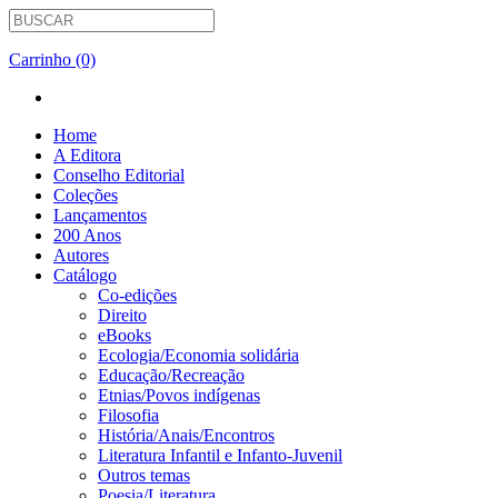
Carrinho (0)
Home
A Editora
Conselho Editorial
Coleções
Lançamentos
200 Anos
Autores
Catálogo
Co-edições
Direito
eBooks
Ecologia/Economia solidária
Educação/Recreação
Etnias/Povos indígenas
Filosofia
História/Anais/Encontros
Literatura Infantil e Infanto-Juvenil
Outros temas
Poesia/Literatura