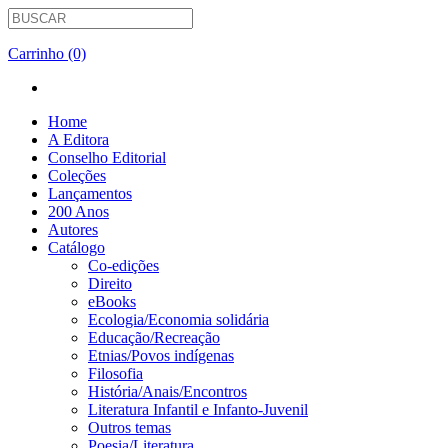
Carrinho (0)
Home
A Editora
Conselho Editorial
Coleções
Lançamentos
200 Anos
Autores
Catálogo
Co-edições
Direito
eBooks
Ecologia/Economia solidária
Educação/Recreação
Etnias/Povos indígenas
Filosofia
História/Anais/Encontros
Literatura Infantil e Infanto-Juvenil
Outros temas
Poesia/Literatura