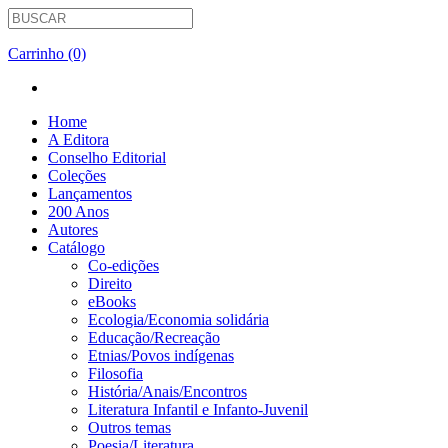
Carrinho (0)
Home
A Editora
Conselho Editorial
Coleções
Lançamentos
200 Anos
Autores
Catálogo
Co-edições
Direito
eBooks
Ecologia/Economia solidária
Educação/Recreação
Etnias/Povos indígenas
Filosofia
História/Anais/Encontros
Literatura Infantil e Infanto-Juvenil
Outros temas
Poesia/Literatura