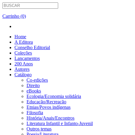
Carrinho (0)
Home
A Editora
Conselho Editorial
Coleções
Lançamentos
200 Anos
Autores
Catálogo
Co-edições
Direito
eBooks
Ecologia/Economia solidária
Educação/Recreação
Etnias/Povos indígenas
Filosofia
História/Anais/Encontros
Literatura Infantil e Infanto-Juvenil
Outros temas
Poesia/Literatura