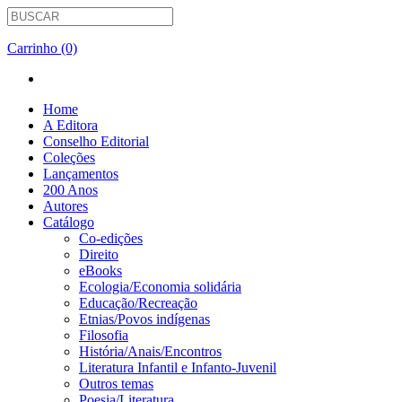
Carrinho (0)
Home
A Editora
Conselho Editorial
Coleções
Lançamentos
200 Anos
Autores
Catálogo
Co-edições
Direito
eBooks
Ecologia/Economia solidária
Educação/Recreação
Etnias/Povos indígenas
Filosofia
História/Anais/Encontros
Literatura Infantil e Infanto-Juvenil
Outros temas
Poesia/Literatura