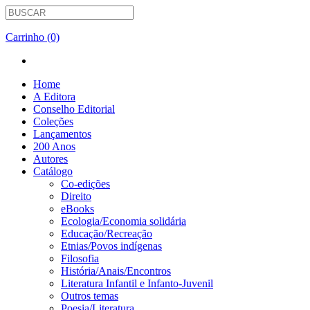
Carrinho (0)
Home
A Editora
Conselho Editorial
Coleções
Lançamentos
200 Anos
Autores
Catálogo
Co-edições
Direito
eBooks
Ecologia/Economia solidária
Educação/Recreação
Etnias/Povos indígenas
Filosofia
História/Anais/Encontros
Literatura Infantil e Infanto-Juvenil
Outros temas
Poesia/Literatura