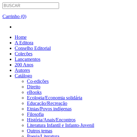
Carrinho (0)
Home
A Editora
Conselho Editorial
Coleções
Lançamentos
200 Anos
Autores
Catálogo
Co-edições
Direito
eBooks
Ecologia/Economia solidária
Educação/Recreação
Etnias/Povos indígenas
Filosofia
História/Anais/Encontros
Literatura Infantil e Infanto-Juvenil
Outros temas
Poesia/Literatura