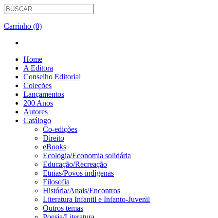
Carrinho (0)
Home
A Editora
Conselho Editorial
Coleções
Lançamentos
200 Anos
Autores
Catálogo
Co-edições
Direito
eBooks
Ecologia/Economia solidária
Educação/Recreação
Etnias/Povos indígenas
Filosofia
História/Anais/Encontros
Literatura Infantil e Infanto-Juvenil
Outros temas
Poesia/Literatura