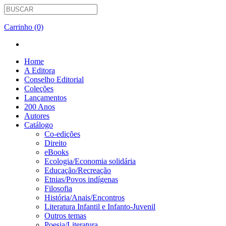
Carrinho (0)
Home
A Editora
Conselho Editorial
Coleções
Lançamentos
200 Anos
Autores
Catálogo
Co-edições
Direito
eBooks
Ecologia/Economia solidária
Educação/Recreação
Etnias/Povos indígenas
Filosofia
História/Anais/Encontros
Literatura Infantil e Infanto-Juvenil
Outros temas
Poesia/Literatura