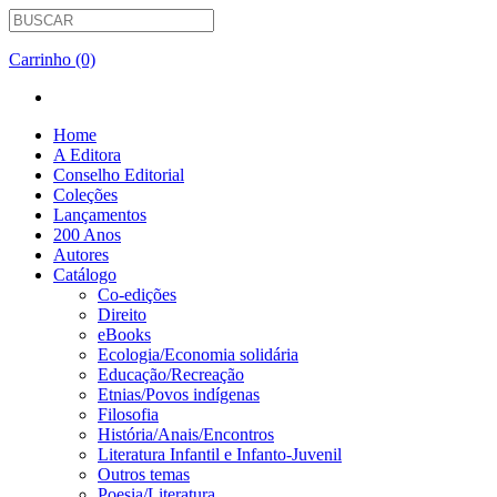
Carrinho (0)
Home
A Editora
Conselho Editorial
Coleções
Lançamentos
200 Anos
Autores
Catálogo
Co-edições
Direito
eBooks
Ecologia/Economia solidária
Educação/Recreação
Etnias/Povos indígenas
Filosofia
História/Anais/Encontros
Literatura Infantil e Infanto-Juvenil
Outros temas
Poesia/Literatura