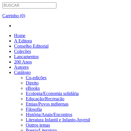
Carrinho (0)
Home
A Editora
Conselho Editorial
Coleções
Lançamentos
200 Anos
Autores
Catálogo
Co-edições
Direito
eBooks
Ecologia/Economia solidária
Educação/Recreação
Etnias/Povos indígenas
Filosofia
História/Anais/Encontros
Literatura Infantil e Infanto-Juvenil
Outros temas
Poesia/Literatura