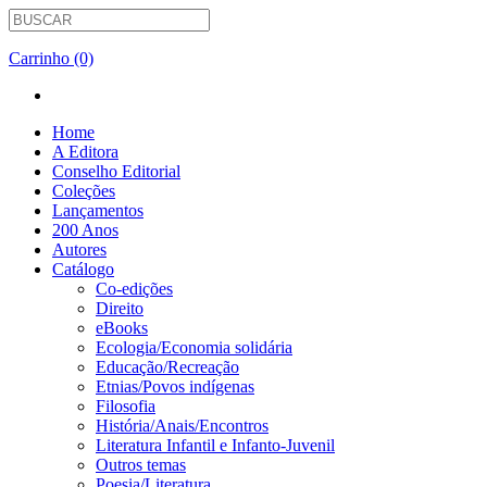
Carrinho (0)
Home
A Editora
Conselho Editorial
Coleções
Lançamentos
200 Anos
Autores
Catálogo
Co-edições
Direito
eBooks
Ecologia/Economia solidária
Educação/Recreação
Etnias/Povos indígenas
Filosofia
História/Anais/Encontros
Literatura Infantil e Infanto-Juvenil
Outros temas
Poesia/Literatura