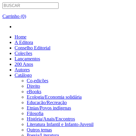
Carrinho (0)
Home
A Editora
Conselho Editorial
Coleções
Lançamentos
200 Anos
Autores
Catálogo
Co-edições
Direito
eBooks
Ecologia/Economia solidária
Educação/Recreação
Etnias/Povos indígenas
Filosofia
História/Anais/Encontros
Literatura Infantil e Infanto-Juvenil
Outros temas
Poesia/Literatura