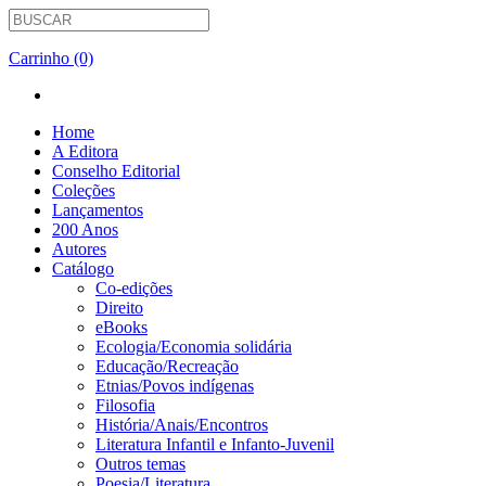
Carrinho (0)
Home
A Editora
Conselho Editorial
Coleções
Lançamentos
200 Anos
Autores
Catálogo
Co-edições
Direito
eBooks
Ecologia/Economia solidária
Educação/Recreação
Etnias/Povos indígenas
Filosofia
História/Anais/Encontros
Literatura Infantil e Infanto-Juvenil
Outros temas
Poesia/Literatura