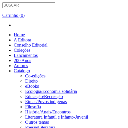
Carrinho (0)
Home
A Editora
Conselho Editorial
Coleções
Lançamentos
200 Anos
Autores
Catálogo
Co-edições
Direito
eBooks
Ecologia/Economia solidária
Educação/Recreação
Etnias/Povos indígenas
Filosofia
História/Anais/Encontros
Literatura Infantil e Infanto-Juvenil
Outros temas
Poesia/Literatura