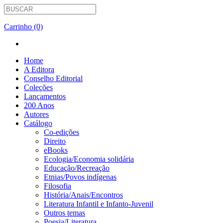
Carrinho (0)
Home
A Editora
Conselho Editorial
Coleções
Lançamentos
200 Anos
Autores
Catálogo
Co-edições
Direito
eBooks
Ecologia/Economia solidária
Educação/Recreação
Etnias/Povos indígenas
Filosofia
História/Anais/Encontros
Literatura Infantil e Infanto-Juvenil
Outros temas
Poesia/Literatura