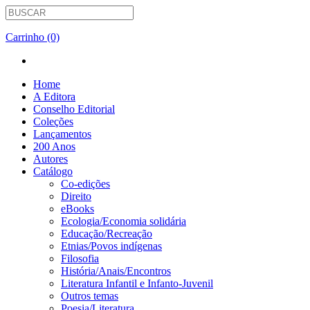
Carrinho (0)
Home
A Editora
Conselho Editorial
Coleções
Lançamentos
200 Anos
Autores
Catálogo
Co-edições
Direito
eBooks
Ecologia/Economia solidária
Educação/Recreação
Etnias/Povos indígenas
Filosofia
História/Anais/Encontros
Literatura Infantil e Infanto-Juvenil
Outros temas
Poesia/Literatura