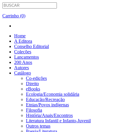
Carrinho (0)
Home
A Editora
Conselho Editorial
Coleções
Lançamentos
200 Anos
Autores
Catálogo
Co-edições
Direito
eBooks
Ecologia/Economia solidária
Educação/Recreação
Etnias/Povos indígenas
Filosofia
História/Anais/Encontros
Literatura Infantil e Infanto-Juvenil
Outros temas
Poesia/Literatura