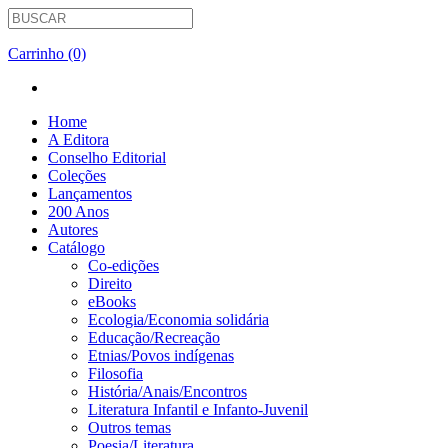
Carrinho (0)
Home
A Editora
Conselho Editorial
Coleções
Lançamentos
200 Anos
Autores
Catálogo
Co-edições
Direito
eBooks
Ecologia/Economia solidária
Educação/Recreação
Etnias/Povos indígenas
Filosofia
História/Anais/Encontros
Literatura Infantil e Infanto-Juvenil
Outros temas
Poesia/Literatura