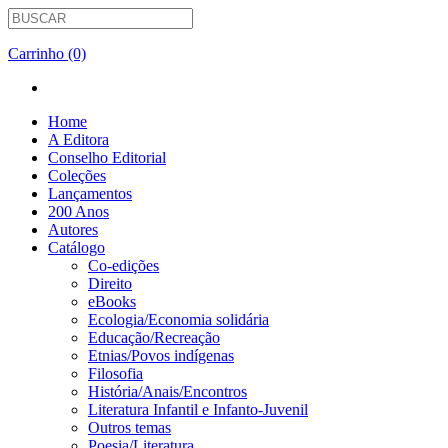
Carrinho (0)
Home
A Editora
Conselho Editorial
Coleções
Lançamentos
200 Anos
Autores
Catálogo
Co-edições
Direito
eBooks
Ecologia/Economia solidária
Educação/Recreação
Etnias/Povos indígenas
Filosofia
História/Anais/Encontros
Literatura Infantil e Infanto-Juvenil
Outros temas
Poesia/Literatura