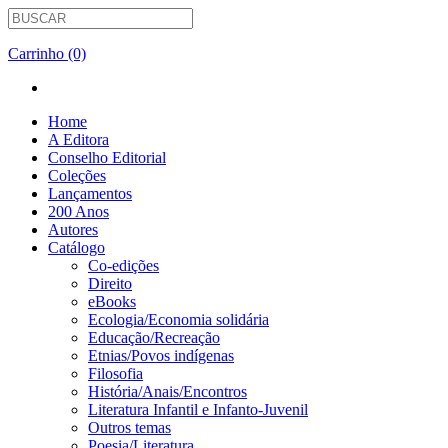
Carrinho (0)
Home
A Editora
Conselho Editorial
Coleções
Lançamentos
200 Anos
Autores
Catálogo
Co-edições
Direito
eBooks
Ecologia/Economia solidária
Educação/Recreação
Etnias/Povos indígenas
Filosofia
História/Anais/Encontros
Literatura Infantil e Infanto-Juvenil
Outros temas
Poesia/Literatura