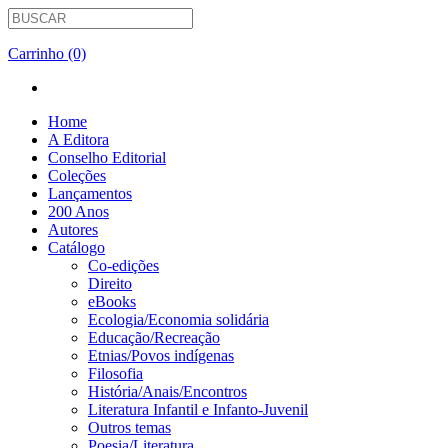
Carrinho (0)
Home
A Editora
Conselho Editorial
Coleções
Lançamentos
200 Anos
Autores
Catálogo
Co-edições
Direito
eBooks
Ecologia/Economia solidária
Educação/Recreação
Etnias/Povos indígenas
Filosofia
História/Anais/Encontros
Literatura Infantil e Infanto-Juvenil
Outros temas
Poesia/Literatura