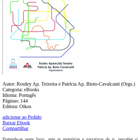
Autor: Rosiley Ap. Teixeira e Patrícia Ap. Bioto-Cavalcanti (Orgs.)
Categoria: eBooks
Idioma: Portugês
Páginas: 144
Editora: Oikos
adicionar ao Pedido
Baixar Ebook
Compartilhar
Pretende-se neste livro, ante as memórias e narrativas de si, perceber o