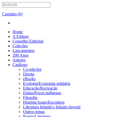
Carrinho (0)
Home
A Editora
Conselho Editorial
Coleções
Lançamentos
200 Anos
Autores
Catálogo
Co-edições
Direito
eBooks
Ecologia/Economia solidária
Educação/Recreação
Etnias/Povos indígenas
Filosofia
História/Anais/Encontros
Literatura Infantil e Infanto-Juvenil
Outros temas
Poesia/Literatura