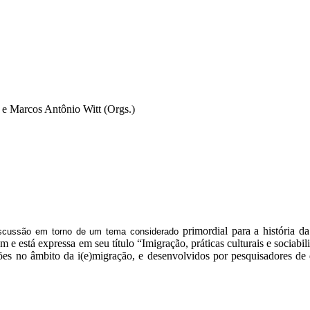
 e Marcos Antônio Witt (Orgs.)
primordial para a história 
iscussão em torno de um tema considerado
m e está expressa
em seu título “Imigração, práticas culturais e sociabil
ões
no âmbito da i(e)migração, e desenvolvidos por
pesquisadores de 