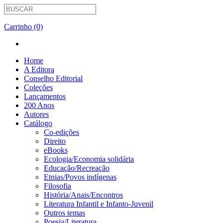
Carrinho (0)
Home
A Editora
Conselho Editorial
Coleções
Lançamentos
200 Anos
Autores
Catálogo
Co-edições
Direito
eBooks
Ecologia/Economia solidária
Educação/Recreação
Etnias/Povos indígenas
Filosofia
História/Anais/Encontros
Literatura Infantil e Infanto-Juvenil
Outros temas
Poesia/Literatura