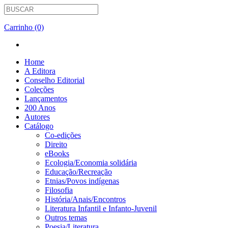
Carrinho (0)
Home
A Editora
Conselho Editorial
Coleções
Lançamentos
200 Anos
Autores
Catálogo
Co-edições
Direito
eBooks
Ecologia/Economia solidária
Educação/Recreação
Etnias/Povos indígenas
Filosofia
História/Anais/Encontros
Literatura Infantil e Infanto-Juvenil
Outros temas
Poesia/Literatura