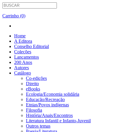
Carrinho (0)
Home
A Editora
Conselho Editorial
Coleções
Lançamentos
200 Anos
Autores
Catálogo
Co-edições
Direito
eBooks
Ecologia/Economia solidária
Educação/Recreação
Etnias/Povos indígenas
Filosofia
História/Anais/Encontros
Literatura Infantil e Infanto-Juvenil
Outros temas
Poesia/Literatura