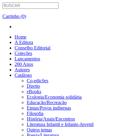
Carrinho (0)
Home
A Editora
Conselho Editorial
Coleções
Lançamentos
200 Anos
Autores
Catálogo
Co-edições
Direito
eBooks
Ecologia/Economia solidária
Educação/Recreação
Etnias/Povos indígenas
Filosofia
História/Anais/Encontros
Literatura Infantil e Infanto-Juvenil
Outros temas
Poesia/Literatura