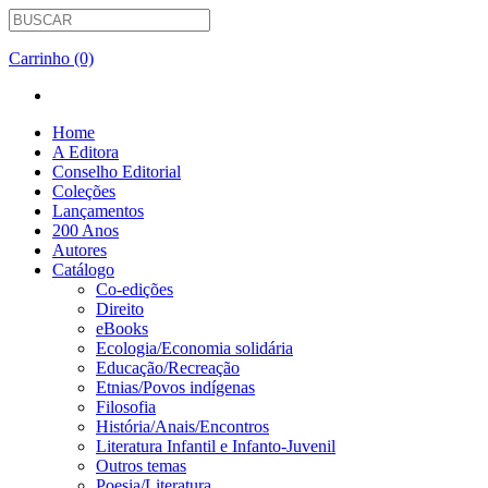
Carrinho (0)
Home
A Editora
Conselho Editorial
Coleções
Lançamentos
200 Anos
Autores
Catálogo
Co-edições
Direito
eBooks
Ecologia/Economia solidária
Educação/Recreação
Etnias/Povos indígenas
Filosofia
História/Anais/Encontros
Literatura Infantil e Infanto-Juvenil
Outros temas
Poesia/Literatura