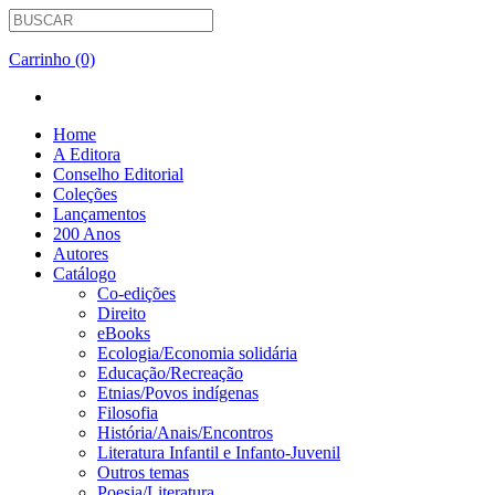
Carrinho (0)
Home
A Editora
Conselho Editorial
Coleções
Lançamentos
200 Anos
Autores
Catálogo
Co-edições
Direito
eBooks
Ecologia/Economia solidária
Educação/Recreação
Etnias/Povos indígenas
Filosofia
História/Anais/Encontros
Literatura Infantil e Infanto-Juvenil
Outros temas
Poesia/Literatura