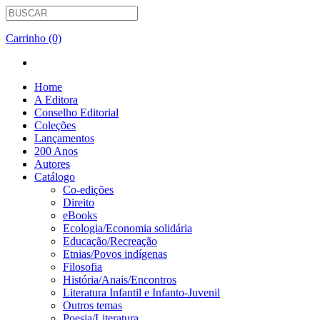
Carrinho (0)
Home
A Editora
Conselho Editorial
Coleções
Lançamentos
200 Anos
Autores
Catálogo
Co-edições
Direito
eBooks
Ecologia/Economia solidária
Educação/Recreação
Etnias/Povos indígenas
Filosofia
História/Anais/Encontros
Literatura Infantil e Infanto-Juvenil
Outros temas
Poesia/Literatura