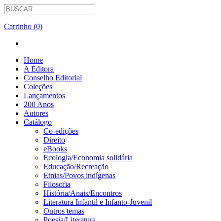
Carrinho (0)
Home
A Editora
Conselho Editorial
Coleções
Lançamentos
200 Anos
Autores
Catálogo
Co-edições
Direito
eBooks
Ecologia/Economia solidária
Educação/Recreação
Etnias/Povos indígenas
Filosofia
História/Anais/Encontros
Literatura Infantil e Infanto-Juvenil
Outros temas
Poesia/Literatura