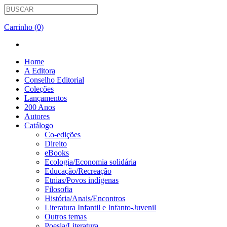
Carrinho (0)
Home
A Editora
Conselho Editorial
Coleções
Lançamentos
200 Anos
Autores
Catálogo
Co-edições
Direito
eBooks
Ecologia/Economia solidária
Educação/Recreação
Etnias/Povos indígenas
Filosofia
História/Anais/Encontros
Literatura Infantil e Infanto-Juvenil
Outros temas
Poesia/Literatura