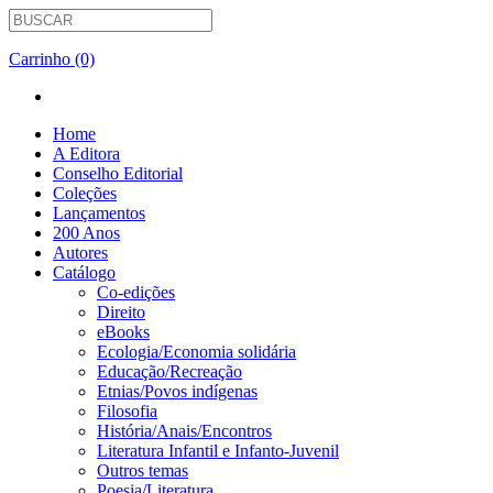
Carrinho (0)
Home
A Editora
Conselho Editorial
Coleções
Lançamentos
200 Anos
Autores
Catálogo
Co-edições
Direito
eBooks
Ecologia/Economia solidária
Educação/Recreação
Etnias/Povos indígenas
Filosofia
História/Anais/Encontros
Literatura Infantil e Infanto-Juvenil
Outros temas
Poesia/Literatura