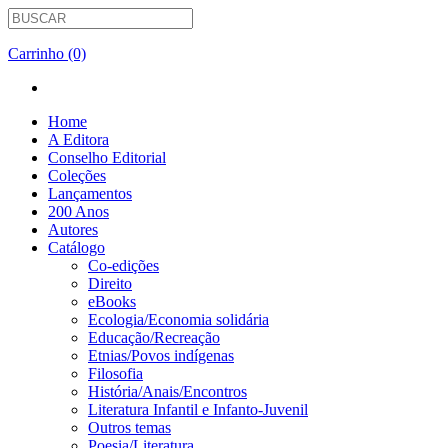
Carrinho (0)
Home
A Editora
Conselho Editorial
Coleções
Lançamentos
200 Anos
Autores
Catálogo
Co-edições
Direito
eBooks
Ecologia/Economia solidária
Educação/Recreação
Etnias/Povos indígenas
Filosofia
História/Anais/Encontros
Literatura Infantil e Infanto-Juvenil
Outros temas
Poesia/Literatura