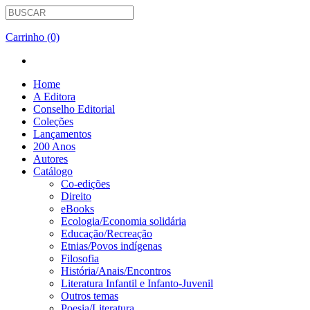
Carrinho (0)
Home
A Editora
Conselho Editorial
Coleções
Lançamentos
200 Anos
Autores
Catálogo
Co-edições
Direito
eBooks
Ecologia/Economia solidária
Educação/Recreação
Etnias/Povos indígenas
Filosofia
História/Anais/Encontros
Literatura Infantil e Infanto-Juvenil
Outros temas
Poesia/Literatura