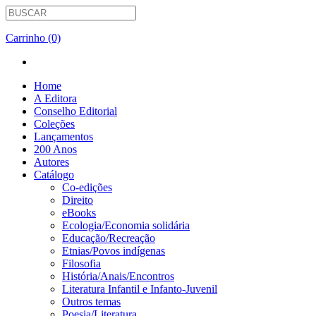
Carrinho (0)
Home
A Editora
Conselho Editorial
Coleções
Lançamentos
200 Anos
Autores
Catálogo
Co-edições
Direito
eBooks
Ecologia/Economia solidária
Educação/Recreação
Etnias/Povos indígenas
Filosofia
História/Anais/Encontros
Literatura Infantil e Infanto-Juvenil
Outros temas
Poesia/Literatura