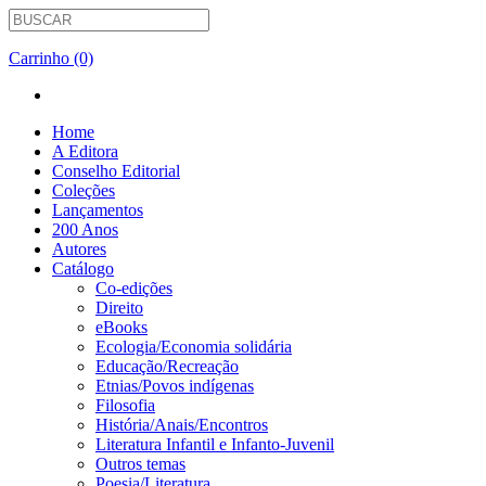
Carrinho (0)
Home
A Editora
Conselho Editorial
Coleções
Lançamentos
200 Anos
Autores
Catálogo
Co-edições
Direito
eBooks
Ecologia/Economia solidária
Educação/Recreação
Etnias/Povos indígenas
Filosofia
História/Anais/Encontros
Literatura Infantil e Infanto-Juvenil
Outros temas
Poesia/Literatura