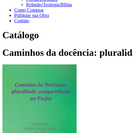
Religião/Teologia/Bíblia
Como Comprar
Publique sua Obra
Contato
Catálogo
Caminhos da docência: plurali